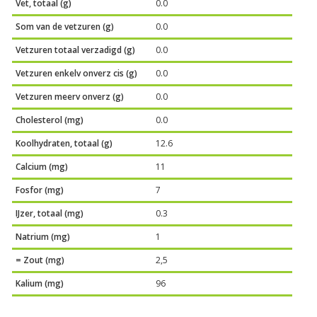
Vet, totaal (g)
0.0
Som van de vetzuren (g)
0.0
Vetzuren totaal verzadigd (g)
0.0
Vetzuren enkelv onverz cis (g)
0.0
Vetzuren meerv onverz (g)
0.0
Cholesterol (mg)
0.0
Koolhydraten, totaal (g)
12.6
Calcium (mg)
11
Fosfor (mg)
7
IJzer, totaal (mg)
0.3
Natrium (mg)
1
= Zout (mg)
2,5
Kalium (mg)
96