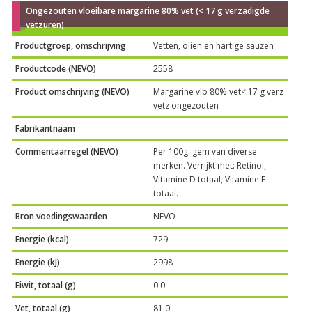
Ongezouten vloeibare margarine 80% vet (< 17 g verzadigde
vetzuren)
Productgroep, omschrijving
Vetten, olien en hartige sauzen
Productcode (NEVO)
2558
Product omschrijving (NEVO)
Margarine vlb 80% vet< 17 g verz
vetz ongezouten
Fabrikantnaam
Commentaarregel (NEVO)
Per 100g. gem van diverse
merken. Verrijkt met: Retinol,
Vitamine D totaal, Vitamine E
totaal.
Bron voedingswaarden
NEVO
Energie (kcal)
729
Energie (kJ)
2998
Eiwit, totaal (g)
0.0
Vet, totaal (g)
81.0