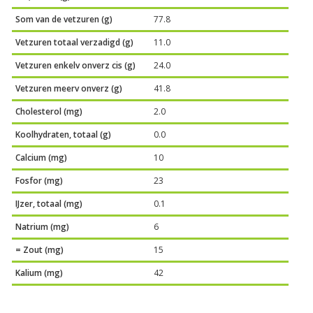
Som van de vetzuren (g)
77.8
Vetzuren totaal verzadigd (g)
11.0
Vetzuren enkelv onverz cis (g)
24.0
Vetzuren meerv onverz (g)
41.8
Cholesterol (mg)
2.0
Koolhydraten, totaal (g)
0.0
Calcium (mg)
10
Fosfor (mg)
23
IJzer, totaal (mg)
0.1
Natrium (mg)
6
= Zout (mg)
15
Kalium (mg)
42