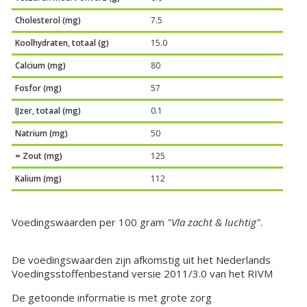
Cholesterol (mg)
7.5
Koolhydraten, totaal (g)
15.0
Calcium (mg)
80
Fosfor (mg)
57
IJzer, totaal (mg)
0.1
Natrium (mg)
50
= Zout (mg)
125
Kalium (mg)
112
Voedingswaarden per 100 gram
"Vla zacht & luchtig"
.
De voedingswaarden zijn afkomstig uit het Nederlands
Voedingsstoffenbestand versie 2011/3.0 van het RIVM
De getoonde informatie is met grote zorg