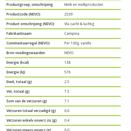
Productgroep, omschrijving
Melk en melkproducten
Productcode (NEVO)
2539
Product omschrijving (NEVO)
Vla zacht & luchtig
Fabrikantnaam
Campina
Commentaarregel (NEVO)
Per 100g. vanille
Bron voedingswaarden
NEVO
Energie (kcal)
138
Energie (kJ)
576
Eiwit, totaal (g)
2.5
Vet, totaal (g)
7.5
Som van de vetzuren (g)
7.1
Vetzuren totaal verzadigd (g)
6.6
Vetzuren enkelv onverz cis (g)
0.4
Vetzuren meerv onverz (g)
0.0