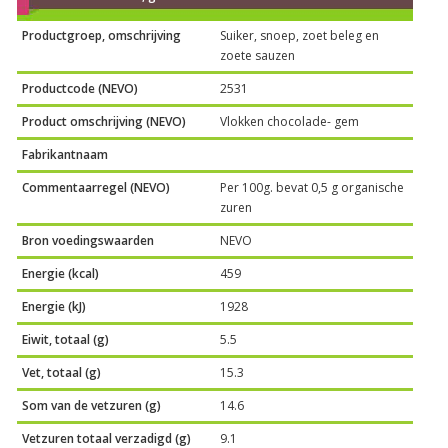
Productgroep, omschrijving
Suiker, snoep, zoet beleg en
zoete sauzen
Productcode (NEVO)
2531
Product omschrijving (NEVO)
Vlokken chocolade- gem
Fabrikantnaam
Commentaarregel (NEVO)
Per 100g. bevat 0,5 g organische
zuren
Bron voedingswaarden
NEVO
Energie (kcal)
459
Energie (kJ)
1928
Eiwit, totaal (g)
5.5
Vet, totaal (g)
15.3
Som van de vetzuren (g)
14.6
Vetzuren totaal verzadigd (g)
9.1