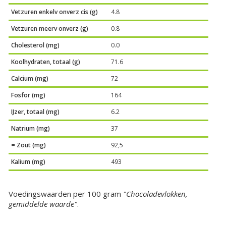
Vetzuren enkelv onverz cis (g)
4.8
Vetzuren meerv onverz (g)
0.8
Cholesterol (mg)
0.0
Koolhydraten, totaal (g)
71.6
Calcium (mg)
72
Fosfor (mg)
164
IJzer, totaal (mg)
6.2
Natrium (mg)
37
= Zout (mg)
92,5
Kalium (mg)
493
Voedingswaarden per 100 gram
"Chocoladevlokken,
gemiddelde waarde"
.