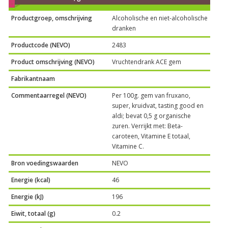
Productgroep, omschrijving
Alcoholische en niet-alcoholische
dranken
Productcode (NEVO)
2483
Product omschrijving (NEVO)
Vruchtendrank ACE gem
Fabrikantnaam
Commentaarregel (NEVO)
Per 100g. gem van fruxano,
super, kruidvat, tasting good en
aldi; bevat 0,5 g organische
zuren. Verrijkt met: Beta-
caroteen, Vitamine E totaal,
Vitamine C.
Bron voedingswaarden
NEVO
Energie (kcal)
46
Energie (kJ)
196
Eiwit, totaal (g)
0.2