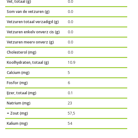
Vet, totaal (g)
0.0
Som van de vetzuren (g)
0.0
Vetzuren totaal verzadigd (g)
0.0
Vetzuren enkelv onverz cis (g)
0.0
Vetzuren meerv onverz (g)
0.0
Cholesterol (mg)
0.0
Koolhydraten, totaal (g)
10.9
Calcium (mg)
5
Fosfor (mg)
6
IJzer, totaal (mg)
0.1
Natrium (mg)
23
= Zout (mg)
57,5
Kalium (mg)
54