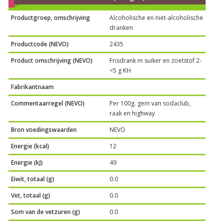
Productgroep, omschrijving
Alcoholische en niet-alcoholische
dranken
Productcode (NEVO)
2435
Product omschrijving (NEVO)
Frisdrank m suiker en zoetstof 2-
<5 g KH
Fabrikantnaam
Commentaarregel (NEVO)
Per 100g. gem van sodaclub,
raak en highway
Bron voedingswaarden
NEVO
Energie (kcal)
12
Energie (kJ)
49
Eiwit, totaal (g)
0.0
Vet, totaal (g)
0.0
Som van de vetzuren (g)
0.0