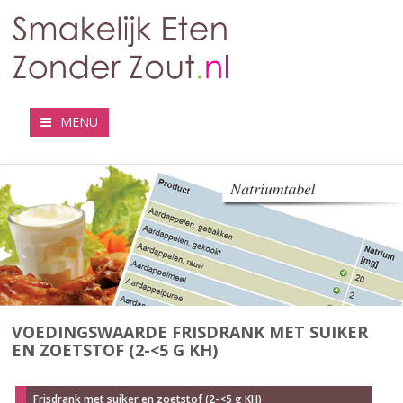
MENU
VOEDINGSWAARDE FRISDRANK MET SUIKER
EN ZOETSTOF (2-<5 G KH)
Frisdrank met suiker en zoetstof (2-<5 g KH)