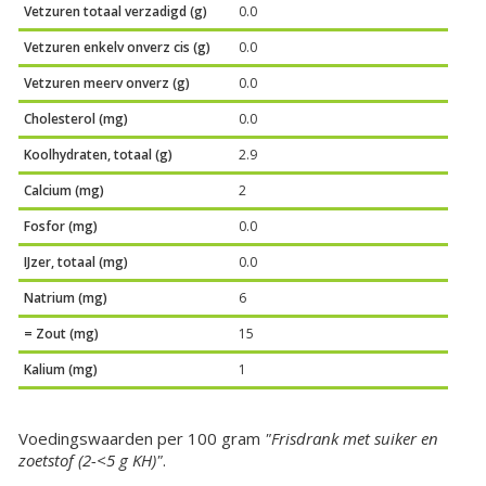
Vetzuren totaal verzadigd (g)
0.0
Vetzuren enkelv onverz cis (g)
0.0
Vetzuren meerv onverz (g)
0.0
Cholesterol (mg)
0.0
Koolhydraten, totaal (g)
2.9
Calcium (mg)
2
Fosfor (mg)
0.0
IJzer, totaal (mg)
0.0
Natrium (mg)
6
= Zout (mg)
15
Kalium (mg)
1
Voedingswaarden per 100 gram
"Frisdrank met suiker en
zoetstof (2-<5 g KH)"
.