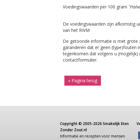
Voedingswaarden per 100 gram
"Halv
De voedingswaarden zijn afkomstig ui
van het RIVM
De getoonde informatie is met grote
garanderen dat er geen (type)fouten i
tegenkomen dat volgens u (mogelijk) ni
contactformulier.
« Pagina terug
Copyright ©
2005-2026
Smakelijk Eten
V
Zonder Zout.nl
Informatie
en recepten voor
mensen