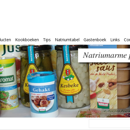
ducten
Kookboeken
Tips
Natriumtabel
Gastenboek
Links
Co