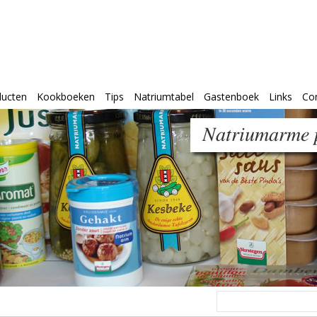
ducten
Kookboeken
Tips
Natriumtabel
Gastenboek
Links
Co