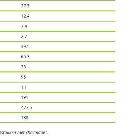
27.3
12.4
7.4
2.7
39.1
60.7
33
96
1.1
191
477,5
138
tsstukken met chocolade"
.