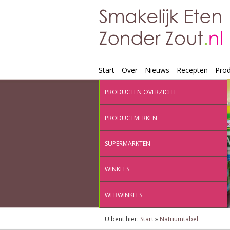
Start
Over
Nieuws
Recepten
Pro
PRODUCTEN OVERZICHT
PRODUCTMERKEN
SUPERMARKTEN
WINKELS
WEBWINKELS
U bent hier:
Start
»
Natriumtabel