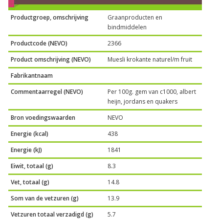
Productgroep, omschrijving
Graanproducten en
bindmiddelen
Productcode (NEVO)
2366
Product omschrijving (NEVO)
Muesli krokante naturel/m fruit
Fabrikantnaam
Commentaarregel (NEVO)
Per 100g. gem van c1000, albert
heijn, jordans en quakers
Bron voedingswaarden
NEVO
Energie (kcal)
438
Energie (kJ)
1841
Eiwit, totaal (g)
8.3
Vet, totaal (g)
14.8
Som van de vetzuren (g)
13.9
Vetzuren totaal verzadigd (g)
5.7