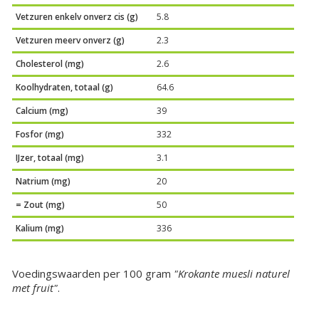
Vetzuren enkelv onverz cis (g)
5.8
Vetzuren meerv onverz (g)
2.3
Cholesterol (mg)
2.6
Koolhydraten, totaal (g)
64.6
Calcium (mg)
39
Fosfor (mg)
332
IJzer, totaal (mg)
3.1
Natrium (mg)
20
= Zout (mg)
50
Kalium (mg)
336
Voedingswaarden per 100 gram
"Krokante muesli naturel
met fruit"
.