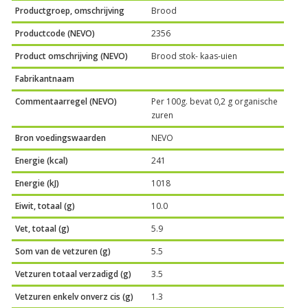
Productgroep, omschrijving
Brood
Productcode (NEVO)
2356
Product omschrijving (NEVO)
Brood stok- kaas-uien
Fabrikantnaam
Commentaarregel (NEVO)
Per 100g. bevat 0,2 g organische
zuren
Bron voedingswaarden
NEVO
Energie (kcal)
241
Energie (kJ)
1018
Eiwit, totaal (g)
10.0
Vet, totaal (g)
5.9
Som van de vetzuren (g)
5.5
Vetzuren totaal verzadigd (g)
3.5
Vetzuren enkelv onverz cis (g)
1.3