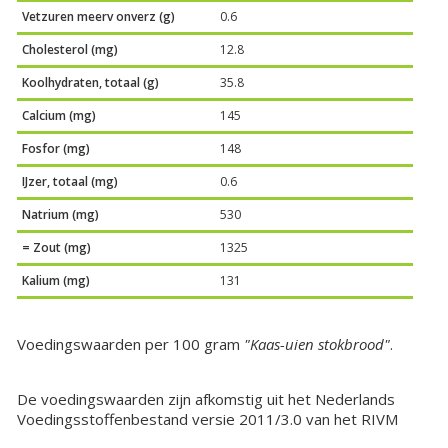
Vetzuren meerv onverz (g)
0.6
Cholesterol (mg)
12.8
Koolhydraten, totaal (g)
35.8
Calcium (mg)
145
Fosfor (mg)
148
IJzer, totaal (mg)
0.6
Natrium (mg)
530
= Zout (mg)
1325
Kalium (mg)
131
Voedingswaarden per 100 gram
"Kaas-uien stokbrood"
.
De voedingswaarden zijn afkomstig uit het Nederlands
Voedingsstoffenbestand versie 2011/3.0 van het RIVM