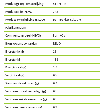
Productgroep, omschrijving
Groenten
Productcode (NEVO)
2331
Product omschrijving (NEVO)
Bamipakket gekookt
Fabrikantnaam
Commentaarregel (NEVO)
Per 100g
Bron voedingswaarden
NEVO
Energie (kcal)
28
Energie (kJ)
118
Eiwit, totaal (g)
2.4
Vet, totaal (g)
0.5
Som van de vetzuren (g)
0.4
Vetzuren totaal verzadigd (g)
0.1
Vetzuren enkelv onverz cis (g)
0.1
Vetzuren meerv onverz (g)
0.2