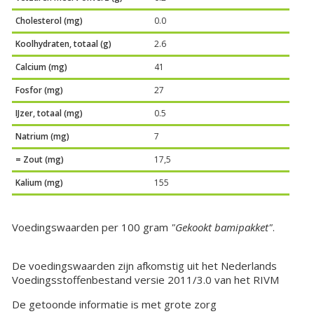
Cholesterol (mg)
0.0
Koolhydraten, totaal (g)
2.6
Calcium (mg)
41
Fosfor (mg)
27
IJzer, totaal (mg)
0.5
Natrium (mg)
7
= Zout (mg)
17,5
Kalium (mg)
155
Voedingswaarden per 100 gram
"Gekookt bamipakket"
.
De voedingswaarden zijn afkomstig uit het Nederlands
Voedingsstoffenbestand versie 2011/3.0 van het RIVM
De getoonde informatie is met grote zorg