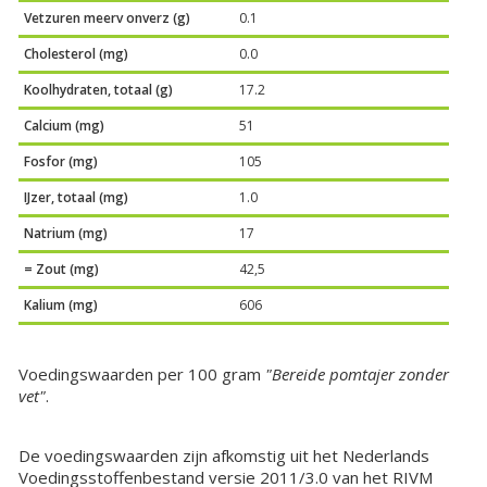
Vetzuren meerv onverz (g)
0.1
Cholesterol (mg)
0.0
Koolhydraten, totaal (g)
17.2
Calcium (mg)
51
Fosfor (mg)
105
IJzer, totaal (mg)
1.0
Natrium (mg)
17
= Zout (mg)
42,5
Kalium (mg)
606
Voedingswaarden per 100 gram
"Bereide pomtajer zonder
vet"
.
De voedingswaarden zijn afkomstig uit het Nederlands
Voedingsstoffenbestand versie 2011/3.0 van het RIVM