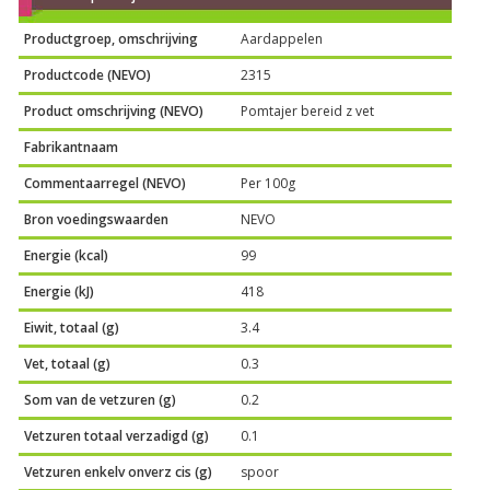
Productgroep, omschrijving
Aardappelen
Productcode (NEVO)
2315
Product omschrijving (NEVO)
Pomtajer bereid z vet
Fabrikantnaam
Commentaarregel (NEVO)
Per 100g
Bron voedingswaarden
NEVO
Energie (kcal)
99
Energie (kJ)
418
Eiwit, totaal (g)
3.4
Vet, totaal (g)
0.3
Som van de vetzuren (g)
0.2
Vetzuren totaal verzadigd (g)
0.1
Vetzuren enkelv onverz cis (g)
spoor