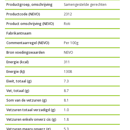
Productgroep, omschrijving
Samengestelde gerechten
Productcode (NEVO)
2312
Product omschrijving (NEVO)
Roti
Fabrikantnaam
Commentaarregel (NEVO)
Per 100g
Bron voedingswaarden
NEVO
Energie (kcal)
311
Energie (kJ)
1308
Eiwit, totaal (g)
7.3
Vet, totaal (g)
8.7
Som van de vetzuren (g)
8.1
Vetzuren totaal verzadigd (g)
1.0
Vetzuren enkelv onverz cis (g)
1.8
Vetzuren meerv onverz (g)
5.3