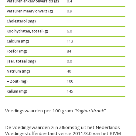
Vetzuren enkelv onverz cis (g)
0.4
Vetzuren meerv onverz (g)
0.9
Cholesterol (mg)
Koolhydraten, totaal (g)
6.0
Calcium (mg)
113
Fosfor (mg)
84
IJzer, totaal (mg)
0.0
Natrium (mg)
40
= Zout (mg)
100
Kalium (mg)
145
Voedingswaarden per 100 gram
"Yoghurtdrank"
.
De voedingswaarden zijn afkomstig uit het Nederlands
Voedingsstoffenbestand versie 2011/3.0 van het RIVM