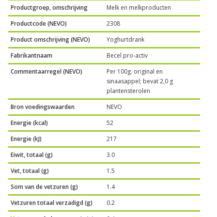
Productgroep, omschrijving
Melk en melkproducten
Productcode (NEVO)
2308
Product omschrijving (NEVO)
Yoghurtdrank
Fabrikantnaam
Becel pro-activ
Commentaarregel (NEVO)
Per 100g. original en
sinaasappel; bevat 2,0 g
plantensterolen
Bron voedingswaarden
NEVO
Energie (kcal)
52
Energie (kJ)
217
Eiwit, totaal (g)
3.0
Vet, totaal (g)
1.5
Som van de vetzuren (g)
1.4
Vetzuren totaal verzadigd (g)
0.2