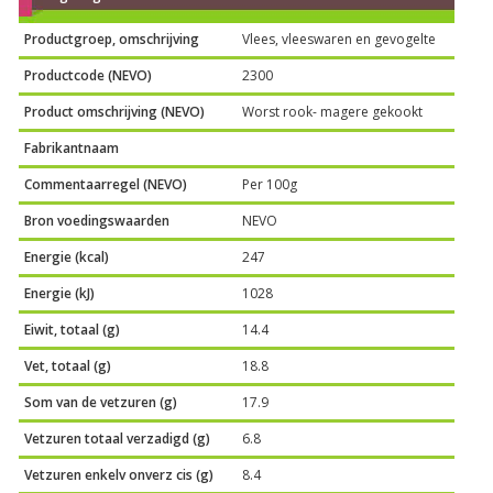
Productgroep, omschrijving
Vlees, vleeswaren en gevogelte
Productcode (NEVO)
2300
Product omschrijving (NEVO)
Worst rook- magere gekookt
Fabrikantnaam
Commentaarregel (NEVO)
Per 100g
Bron voedingswaarden
NEVO
Energie (kcal)
247
Energie (kJ)
1028
Eiwit, totaal (g)
14.4
Vet, totaal (g)
18.8
Som van de vetzuren (g)
17.9
Vetzuren totaal verzadigd (g)
6.8
Vetzuren enkelv onverz cis (g)
8.4