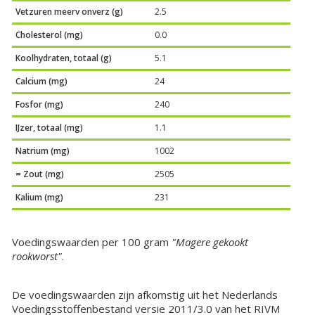
Vetzuren meerv onverz (g)
2.5
Cholesterol (mg)
0.0
Koolhydraten, totaal (g)
5.1
Calcium (mg)
24
Fosfor (mg)
240
IJzer, totaal (mg)
1.1
Natrium (mg)
1002
= Zout (mg)
2505
Kalium (mg)
231
Voedingswaarden per 100 gram
"Magere gekookt
rookworst"
.
De voedingswaarden zijn afkomstig uit het Nederlands
Voedingsstoffenbestand versie 2011/3.0 van het RIVM