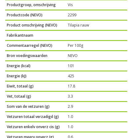
Productgroep, omschrijving
Vis
Productcode (NEVO)
2299
Product omschrijving (NEVO)
Tilapia rauw
Fabrikantnaam
Commentaarregel (NEVO)
Per 100g
Bron voedingswaarden
NEVO
Energie (kcal)
101
Energie (kJ)
425
Eiwit, totaal (g)
17.8
Vet, totaal (g)
3.3
Som van de vetzuren (g)
2.9
Vetzuren totaal verzadigd (g)
1.0
Vetzuren enkelv onverz cis (g)
1.0
Vetzuren meerv onverz (g)
0.6