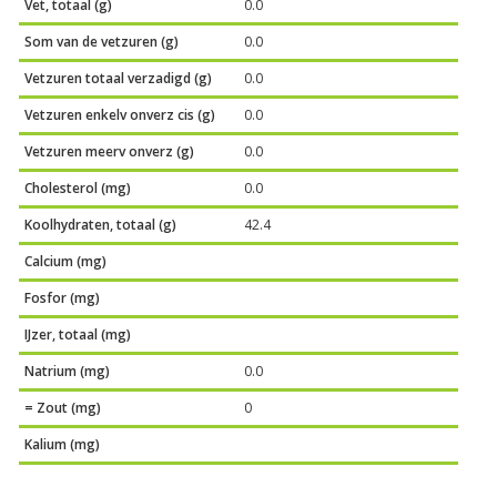
Vet, totaal (g)
0.0
Som van de vetzuren (g)
0.0
Vetzuren totaal verzadigd (g)
0.0
Vetzuren enkelv onverz cis (g)
0.0
Vetzuren meerv onverz (g)
0.0
Cholesterol (mg)
0.0
Koolhydraten, totaal (g)
42.4
Calcium (mg)
Fosfor (mg)
IJzer, totaal (mg)
Natrium (mg)
0.0
= Zout (mg)
0
Kalium (mg)