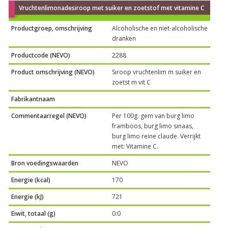
Vruchtenlimonadesiroop met suiker en zoetstof met vitamine C
Productgroep, omschrijving
Alcoholische en niet-alcoholische
dranken
Productcode (NEVO)
2288
Product omschrijving (NEVO)
Siroop vruchtenlim m suiker en
zoetst m vit C
Fabrikantnaam
Commentaarregel (NEVO)
Per 100g. gem van burg limo
framboos, burg limo sinaas,
burg limo reine claude. Verrijkt
met: Vitamine C.
Bron voedingswaarden
NEVO
Energie (kcal)
170
Energie (kJ)
721
Eiwit, totaal (g)
0.0