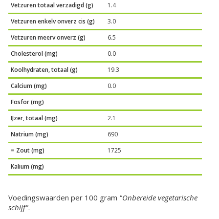
Vetzuren totaal verzadigd (g)
1.4
Vetzuren enkelv onverz cis (g)
3.0
Vetzuren meerv onverz (g)
6.5
Cholesterol (mg)
0.0
Koolhydraten, totaal (g)
19.3
Calcium (mg)
0.0
Fosfor (mg)
IJzer, totaal (mg)
2.1
Natrium (mg)
690
= Zout (mg)
1725
Kalium (mg)
Voedingswaarden per 100 gram
"Onbereide vegetarische
schijf"
.