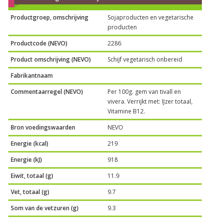
Productgroep, omschrijving
Sojaproducten en vegetarische
producten
Productcode (NEVO)
2286
Product omschrijving (NEVO)
Schijf vegetarisch onbereid
Fabrikantnaam
Commentaarregel (NEVO)
Per 100g. gem van tivall en
vivera. Verrijkt met: IJzer totaal,
Vitamine B12.
Bron voedingswaarden
NEVO
Energie (kcal)
219
Energie (kJ)
918
Eiwit, totaal (g)
11.9
Vet, totaal (g)
9.7
Som van de vetzuren (g)
9.3