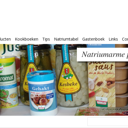
ducten
Kookboeken
Tips
Natriumtabel
Gastenboek
Links
Co