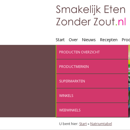
Start
Over
Nieuws
Recepten
Pro
PRODUCTEN OVERZICHT
PRODUCTMERKEN
SUPERMARKTEN
WINKELS
WEBWINKELS
U bent hier:
Start
»
Natriumtabel