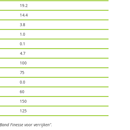
19.2
14.4
3.8
1.0
0.1
4.7
100
75
0.0
60
150
125
 Band Finesse voor verrijken"
.