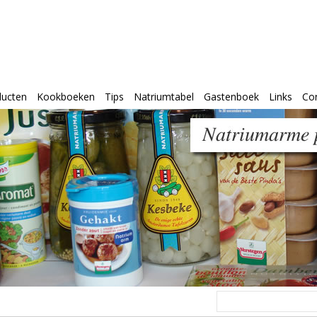
ducten
Kookboeken
Tips
Natriumtabel
Gastenboek
Links
Co