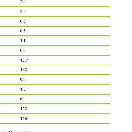
2.4
2.2
0.6
0.6
1.1
0.0
10.7
140
92
1.0
60
150
118