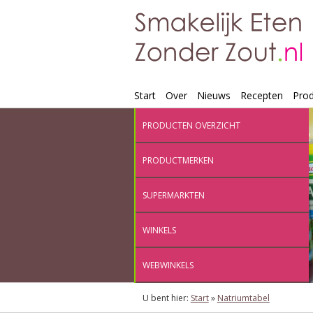
Start
Over
Nieuws
Recepten
Pro
PRODUCTEN OVERZICHT
PRODUCTMERKEN
SUPERMARKTEN
WINKELS
WEBWINKELS
U bent hier:
Start
»
Natriumtabel