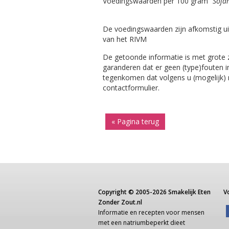
Voedingswaarden per 100 gram
"Soja
De voedingswaarden zijn afkomstig ui
van het RIVM
De getoonde informatie is met grote
garanderen dat er geen (type)fouten i
tegenkomen dat volgens u (mogelijk) ni
contactformulier.
« Pagina terug
Copyright ©
2005-2026
Smakelijk Eten
V
Zonder Zout.nl
Informatie
en recepten voor
mensen
met een
natriumbeperkt dieet