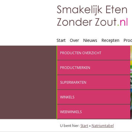
Start
Over
Nieuws
Recepten
Pro
PRODUCTEN OVERZICHT
PRODUCTMERKEN
SUPERMARKTEN
WINKELS
WEBWINKELS
U bent hier:
Start
»
Natriumtabel