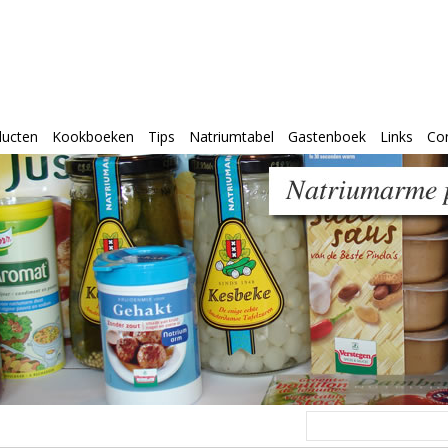
ducten
Kookboeken
Tips
Natriumtabel
Gastenboek
Links
Co