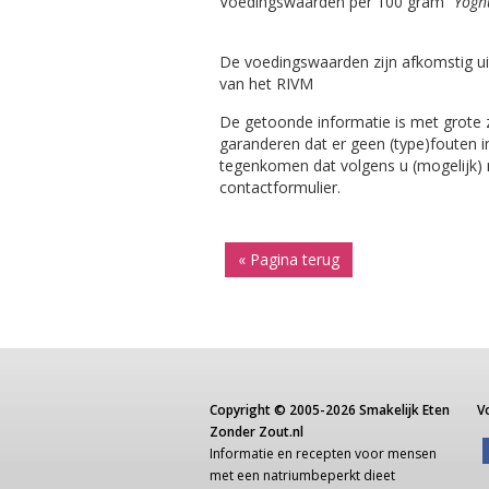
Voedingswaarden per 100 gram
"Yogh
De voedingswaarden zijn afkomstig ui
van het RIVM
De getoonde informatie is met grote
garanderen dat er geen (type)fouten i
tegenkomen dat volgens u (mogelijk) ni
contactformulier.
« Pagina terug
Copyright ©
2005-2026
Smakelijk Eten
V
Zonder Zout.nl
Informatie
en recepten voor
mensen
met een
natriumbeperkt dieet