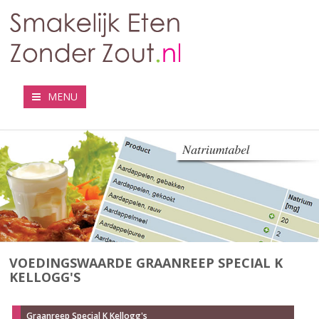
MENU
VOEDINGSWAARDE GRAANREEP SPECIAL K
KELLOGG'S
Graanreep Special K Kellogg's