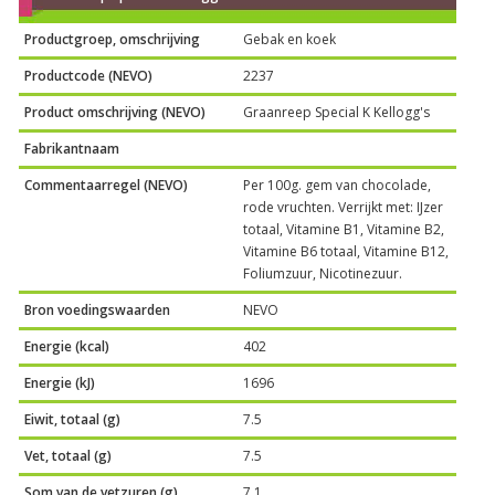
Productgroep, omschrijving
Gebak en koek
Productcode (NEVO)
2237
Product omschrijving (NEVO)
Graanreep Special K Kellogg's
Fabrikantnaam
Commentaarregel (NEVO)
Per 100g. gem van chocolade,
rode vruchten. Verrijkt met: IJzer
totaal, Vitamine B1, Vitamine B2,
Vitamine B6 totaal, Vitamine B12,
Foliumzuur, Nicotinezuur.
Bron voedingswaarden
NEVO
Energie (kcal)
402
Energie (kJ)
1696
Eiwit, totaal (g)
7.5
Vet, totaal (g)
7.5
Som van de vetzuren (g)
7.1