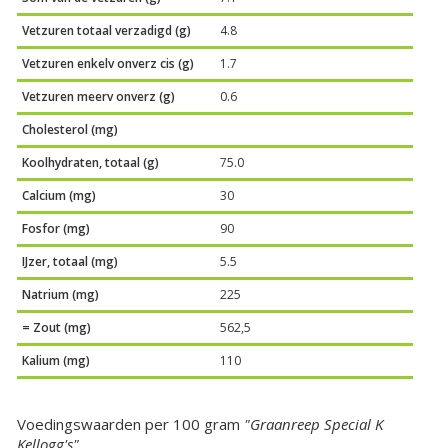
Vetzuren totaal verzadigd (g)
4.8
Vetzuren enkelv onverz cis (g)
1.7
Vetzuren meerv onverz (g)
0.6
Cholesterol (mg)
Koolhydraten, totaal (g)
75.0
Calcium (mg)
30
Fosfor (mg)
90
IJzer, totaal (mg)
5.5
Natrium (mg)
225
= Zout (mg)
562,5
Kalium (mg)
110
Voedingswaarden per 100 gram
"Graanreep Special K
Kellogg's"
.