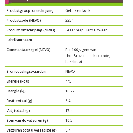
Productgroep, omschrijving
Gebak en koek
Productcode (NEVO)
2234
Product omschrijving (NEVO)
Graanreep Hero B'tween
Fabrikantnaam
Commentaarregel (NEVO)
Per 100g. gem van
choc&rozijnen, chocolade,
hazelnoot
Bron voedingswaarden
NEVO
Energie (kcal)
445
Energie (kJ)
1868
Eiwit, totaal (g)
6.4
Vet, totaal (g)
17.4
Som van de vetzuren (g)
16.5
Vetzuren totaal verzadigd (g)
8.7