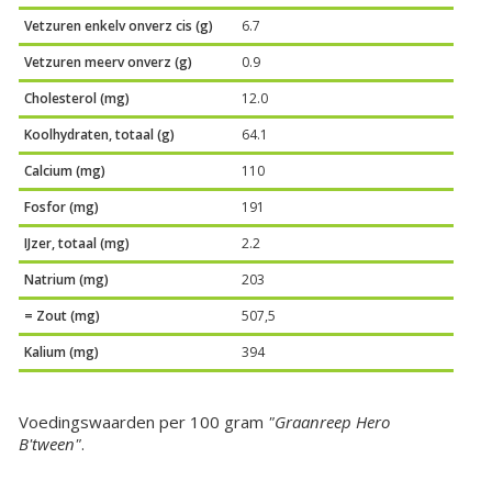
Vetzuren enkelv onverz cis (g)
6.7
Vetzuren meerv onverz (g)
0.9
Cholesterol (mg)
12.0
Koolhydraten, totaal (g)
64.1
Calcium (mg)
110
Fosfor (mg)
191
IJzer, totaal (mg)
2.2
Natrium (mg)
203
= Zout (mg)
507,5
Kalium (mg)
394
Voedingswaarden per 100 gram
"Graanreep Hero
B'tween"
.