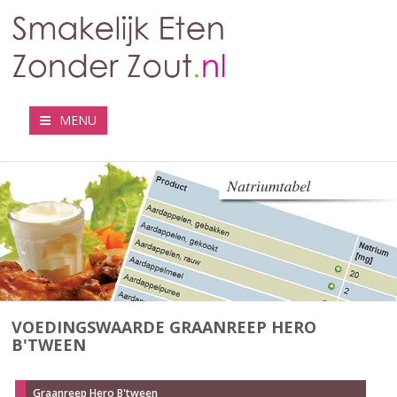
MENU
VOEDINGSWAARDE GRAANREEP HERO
B'TWEEN
Graanreep Hero B'tween