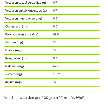
Vetzuren totaal verzadigd (g)
0.7
Vetzuren enkelv onverz cis (g)
0.7
Vetzuren meerv onverz (g)
0.9
Cholesterol (mg)
0.0
Koolhydraten, totaal (g)
69.0
Calcium (mg)
30
Fosfor (mg)
220
IJzer, totaal (mg)
9.4
Natrium (mg)
629
= Zout (mg)
1572,5
Kalium (mg)
370
Voedingswaarden per 100 gram
"Cracottes Vital"
.