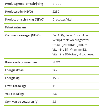
Productgroep, omschrijving
Brood
Productcode (NEVO)
2230
Product omschrijving (NEVO)
Cracottes Vital
Fabrikantnaam
Commentaarregel (NEVO)
Per 100g. bevat 1 g inuline.
Verrijkt met: Voedingsvezel
totaal, IJzer totaal, Jodium,
Vitamine B1, Vitamine B2,
Vitamine B6 totaal, Nicotinezuur.
Bron voedingswaarden
NEVO
Energie (kcal)
362
Energie (kJ)
1532
Eiwit, totaal (g)
11.0
Vet, totaal (g)
2.6
Som van de vetzuren (g)
2.3