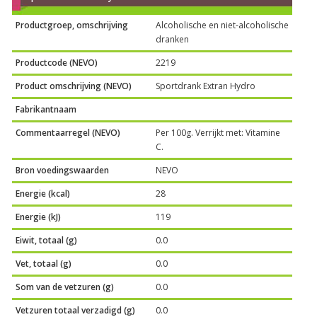
Productgroep, omschrijving
Alcoholische en niet-alcoholische
dranken
Productcode (NEVO)
2219
Product omschrijving (NEVO)
Sportdrank Extran Hydro
Fabrikantnaam
Commentaarregel (NEVO)
Per 100g. Verrijkt met: Vitamine
C.
Bron voedingswaarden
NEVO
Energie (kcal)
28
Energie (kJ)
119
Eiwit, totaal (g)
0.0
Vet, totaal (g)
0.0
Som van de vetzuren (g)
0.0
Vetzuren totaal verzadigd (g)
0.0