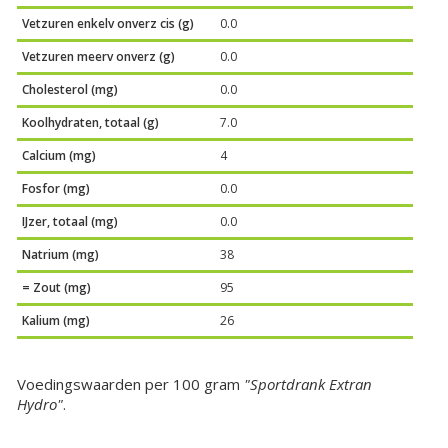
Vetzuren enkelv onverz cis (g)
0.0
Vetzuren meerv onverz (g)
0.0
Cholesterol (mg)
0.0
Koolhydraten, totaal (g)
7.0
Calcium (mg)
4
Fosfor (mg)
0.0
IJzer, totaal (mg)
0.0
Natrium (mg)
38
= Zout (mg)
95
Kalium (mg)
26
Voedingswaarden per 100 gram
"Sportdrank Extran
Hydro"
.