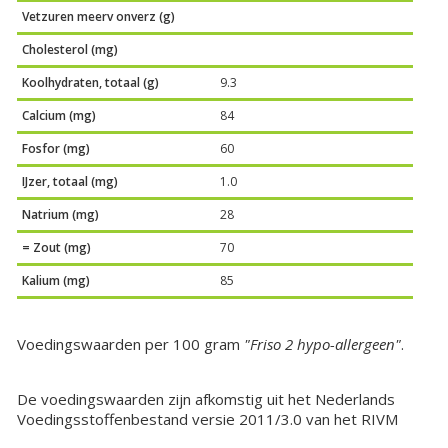
Vetzuren meerv onverz (g)
Cholesterol (mg)
Koolhydraten, totaal (g)
9.3
Calcium (mg)
84
Fosfor (mg)
60
IJzer, totaal (mg)
1.0
Natrium (mg)
28
= Zout (mg)
70
Kalium (mg)
85
Voedingswaarden per 100 gram
"Friso 2 hypo-allergeen"
.
De voedingswaarden zijn afkomstig uit het Nederlands
Voedingsstoffenbestand versie 2011/3.0 van het RIVM