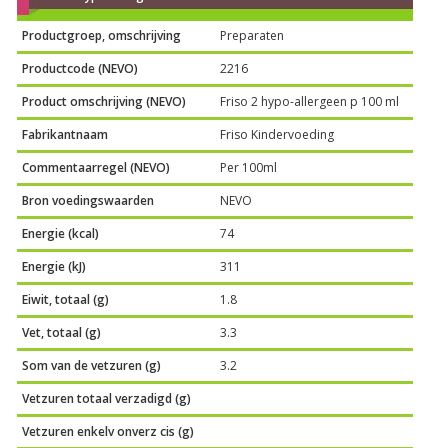
Productgroep, omschrijving
Preparaten
Productcode (NEVO)
2216
Product omschrijving (NEVO)
Friso 2 hypo-allergeen p 100 ml
Fabrikantnaam
Friso Kindervoeding
Commentaarregel (NEVO)
Per 100ml
Bron voedingswaarden
NEVO
Energie (kcal)
74
Energie (kJ)
311
Eiwit, totaal (g)
1.8
Vet, totaal (g)
3.3
Som van de vetzuren (g)
3.2
Vetzuren totaal verzadigd (g)
Vetzuren enkelv onverz cis (g)