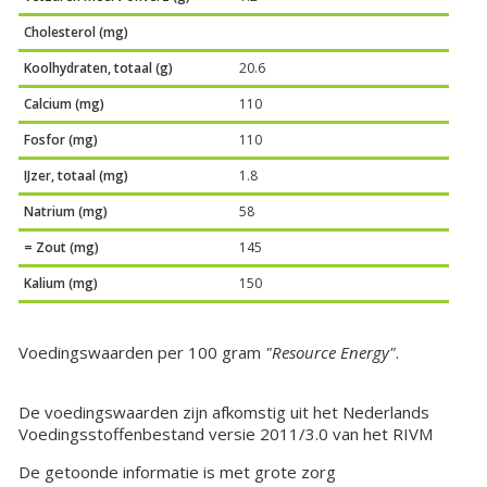
Cholesterol (mg)
Koolhydraten, totaal (g)
20.6
Calcium (mg)
110
Fosfor (mg)
110
IJzer, totaal (mg)
1.8
Natrium (mg)
58
= Zout (mg)
145
Kalium (mg)
150
Voedingswaarden per 100 gram
"Resource Energy"
.
De voedingswaarden zijn afkomstig uit het Nederlands
Voedingsstoffenbestand versie 2011/3.0 van het RIVM
De getoonde informatie is met grote zorg