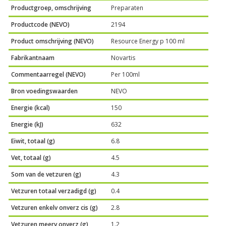
Productgroep, omschrijving
Preparaten
Productcode (NEVO)
2194
Product omschrijving (NEVO)
Resource Energy p 100 ml
Fabrikantnaam
Novartis
Commentaarregel (NEVO)
Per 100ml
Bron voedingswaarden
NEVO
Energie (kcal)
150
Energie (kJ)
632
Eiwit, totaal (g)
6.8
Vet, totaal (g)
4.5
Som van de vetzuren (g)
4.3
Vetzuren totaal verzadigd (g)
0.4
Vetzuren enkelv onverz cis (g)
2.8
Vetzuren meerv onverz (g)
1.2