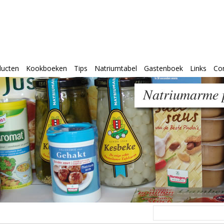
ducten
Kookboeken
Tips
Natriumtabel
Gastenboek
Links
Co