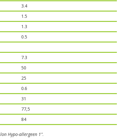
3.4
1.5
1.3
0.5
7.3
50
25
0.6
31
77,5
84
ilon Hypo-allergeen 1"
.