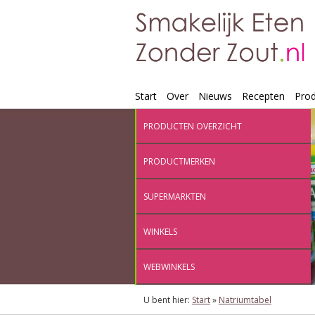
Start
Over
Nieuws
Recepten
Pro
PRODUCTEN OVERZICHT
PRODUCTMERKEN
SUPERMARKTEN
WINKELS
WEBWINKELS
U bent hier:
Start
»
Natriumtabel