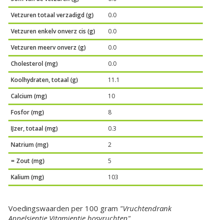
Vetzuren totaal verzadigd (g)
0.0
Vetzuren enkelv onverz cis (g)
0.0
Vetzuren meerv onverz (g)
0.0
Cholesterol (mg)
0.0
Koolhydraten, totaal (g)
11.1
Calcium (mg)
10
Fosfor (mg)
8
IJzer, totaal (mg)
0.3
Natrium (mg)
2
= Zout (mg)
5
Kalium (mg)
103
Voedingswaarden per 100 gram
"Vruchtendrank
Appelsientje Vitamientje bosvruchten"
.