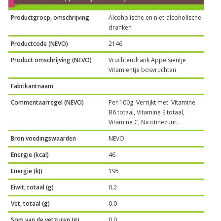
Productgroep, omschrijving
Alcoholische en niet-alcoholische
dranken
Productcode (NEVO)
2146
Product omschrijving (NEVO)
Vruchtendrank Appelsientje
Vitamientje bosvruchten
Fabrikantnaam
Commentaarregel (NEVO)
Per 100g. Verrijkt met: Vitamine
B6 totaal, Vitamine E totaal,
Vitamine C, Nicotinezuur.
Bron voedingswaarden
NEVO
Energie (kcal)
46
Energie (kJ)
195
Eiwit, totaal (g)
0.2
Vet, totaal (g)
0.0
Som van de vetzuren (g)
0.0