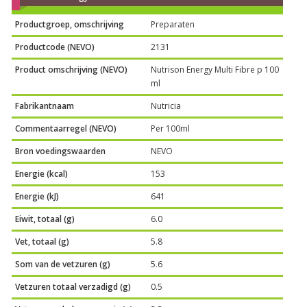
Productgroep, omschrijving
Preparaten
Productcode (NEVO)
2131
Product omschrijving (NEVO)
Nutrison Energy Multi Fibre p 100
ml
Fabrikantnaam
Nutricia
Commentaarregel (NEVO)
Per 100ml
Bron voedingswaarden
NEVO
Energie (kcal)
153
Energie (kJ)
641
Eiwit, totaal (g)
6.0
Vet, totaal (g)
5.8
Som van de vetzuren (g)
5.6
Vetzuren totaal verzadigd (g)
0.5