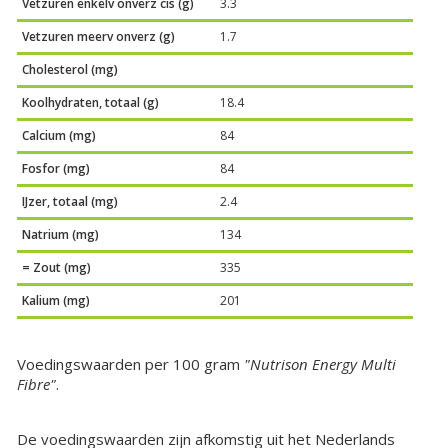
Vetzuren enkelv onverz cis (g)
3.3
Vetzuren meerv onverz (g)
1.7
Cholesterol (mg)
Koolhydraten, totaal (g)
18.4
Calcium (mg)
84
Fosfor (mg)
84
IJzer, totaal (mg)
2.4
Natrium (mg)
134
= Zout (mg)
335
Kalium (mg)
201
Voedingswaarden per 100 gram
"Nutrison Energy Multi
Fibre"
.
De voedingswaarden zijn afkomstig uit het Nederlands