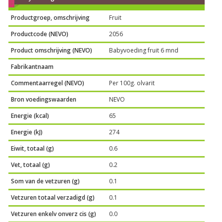
Productgroep, omschrijving
Fruit
Productcode (NEVO)
2056
Product omschrijving (NEVO)
Babyvoeding fruit 6 mnd
Fabrikantnaam
Commentaarregel (NEVO)
Per 100g. olvarit
Bron voedingswaarden
NEVO
Energie (kcal)
65
Energie (kJ)
274
Eiwit, totaal (g)
0.6
Vet, totaal (g)
0.2
Som van de vetzuren (g)
0.1
Vetzuren totaal verzadigd (g)
0.1
Vetzuren enkelv onverz cis (g)
0.0