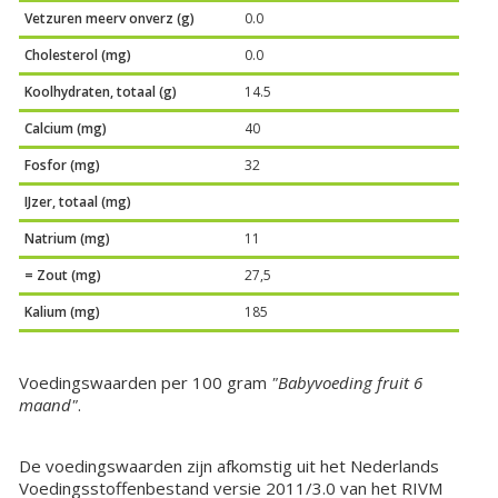
Vetzuren meerv onverz (g)
0.0
Cholesterol (mg)
0.0
Koolhydraten, totaal (g)
14.5
Calcium (mg)
40
Fosfor (mg)
32
IJzer, totaal (mg)
Natrium (mg)
11
= Zout (mg)
27,5
Kalium (mg)
185
Voedingswaarden per 100 gram
"Babyvoeding fruit 6
maand"
.
De voedingswaarden zijn afkomstig uit het Nederlands
Voedingsstoffenbestand versie 2011/3.0 van het RIVM