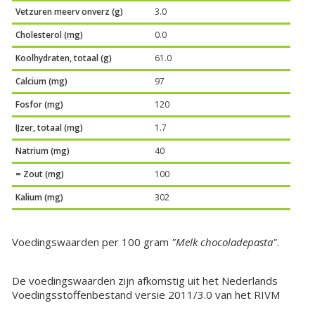
Vetzuren meerv onverz (g)
3.0
Cholesterol (mg)
0.0
Koolhydraten, totaal (g)
61.0
Calcium (mg)
97
Fosfor (mg)
120
IJzer, totaal (mg)
1.7
Natrium (mg)
40
= Zout (mg)
100
Kalium (mg)
302
Voedingswaarden per 100 gram
"Melk chocoladepasta"
.
De voedingswaarden zijn afkomstig uit het Nederlands
Voedingsstoffenbestand versie 2011/3.0 van het RIVM