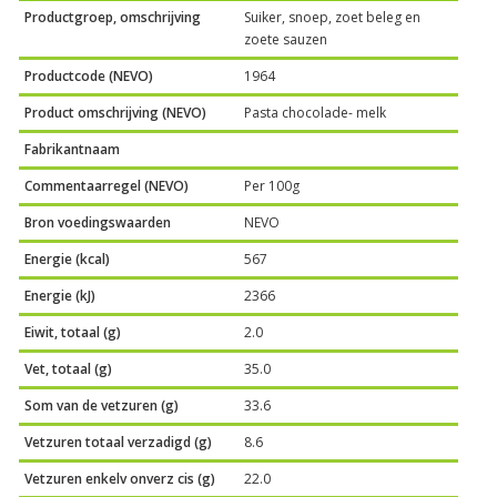
Productgroep, omschrijving
Suiker, snoep, zoet beleg en
zoete sauzen
Productcode (NEVO)
1964
Product omschrijving (NEVO)
Pasta chocolade- melk
Fabrikantnaam
Commentaarregel (NEVO)
Per 100g
Bron voedingswaarden
NEVO
Energie (kcal)
567
Energie (kJ)
2366
Eiwit, totaal (g)
2.0
Vet, totaal (g)
35.0
Som van de vetzuren (g)
33.6
Vetzuren totaal verzadigd (g)
8.6
Vetzuren enkelv onverz cis (g)
22.0