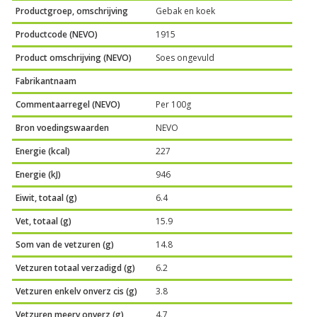
Productgroep, omschrijving
Gebak en koek
Productcode (NEVO)
1915
Product omschrijving (NEVO)
Soes ongevuld
Fabrikantnaam
Commentaarregel (NEVO)
Per 100g
Bron voedingswaarden
NEVO
Energie (kcal)
227
Energie (kJ)
946
Eiwit, totaal (g)
6.4
Vet, totaal (g)
15.9
Som van de vetzuren (g)
14.8
Vetzuren totaal verzadigd (g)
6.2
Vetzuren enkelv onverz cis (g)
3.8
Vetzuren meerv onverz (g)
4.7