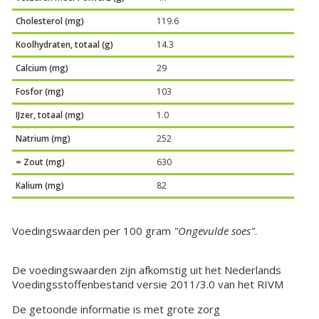
Cholesterol (mg)
119.6
Koolhydraten, totaal (g)
14.3
Calcium (mg)
29
Fosfor (mg)
103
IJzer, totaal (mg)
1.0
Natrium (mg)
252
= Zout (mg)
630
Kalium (mg)
82
Voedingswaarden per 100 gram
"Ongevulde soes"
.
De voedingswaarden zijn afkomstig uit het Nederlands
Voedingsstoffenbestand versie 2011/3.0 van het RIVM
De getoonde informatie is met grote zorg