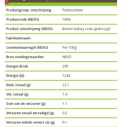
Productgroep, omschrijving
Peulvruchten
Productcode (NEVO)
1894
Product omschrijving (NEVO)
Bonen kidney rode gedroogd
Fabrikantnaam
Commentaarregel (NEVO)
Per 100g
Bron voedingswaarden
NEVO
Energie (kcal)
295
Energie (kJ)
1242
Eiwit, totaal (g)
22.1
Vet, totaal (g)
1.4
Som van de vetzuren (g)
1.1
Vetzuren totaal verzadigd (g)
0.2
Vetzuren enkelv onverz cis (g)
0.1