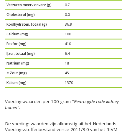
Vetzuren meerv onverz (g)
0.7
Cholesterol (mg)
0.0
Koolhydraten, totaal (g)
36.9
Calcium (mg)
100
Fosfor (mg)
410
IJzer, totaal (mg)
6.4
Natrium (mg)
18
= Zout (mg)
45
Kalium (mg)
1370
Voedingswaarden per 100 gram
"Gedroogde rode kidney
bonen"
.
De voedingswaarden zijn afkomstig uit het Nederlands
Voedingsstoffenbestand versie 2011/3.0 van het RIVM