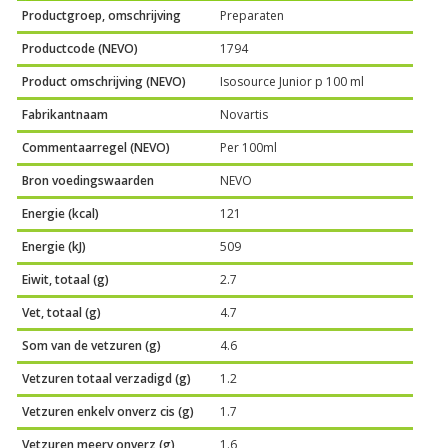
Productgroep, omschrijving
Preparaten
Productcode (NEVO)
1794
Product omschrijving (NEVO)
Isosource Junior p 100 ml
Fabrikantnaam
Novartis
Commentaarregel (NEVO)
Per 100ml
Bron voedingswaarden
NEVO
Energie (kcal)
121
Energie (kJ)
509
Eiwit, totaal (g)
2.7
Vet, totaal (g)
4.7
Som van de vetzuren (g)
4.6
Vetzuren totaal verzadigd (g)
1.2
Vetzuren enkelv onverz cis (g)
1.7
Vetzuren meerv onverz (g)
1.6