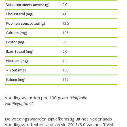
Vetzuren meerv onverz (g)
0.0
Cholesterol (mg)
4.0
Koolhydraten, totaal (g)
13.5
Calcium (mg)
106
Fosfor (mg)
65
IJzer, totaal (mg)
0.0
Natrium (mg)
40
= Zout (mg)
100
Kalium (mg)
116
Voedingswaarden per 100 gram
"Halfvolle
vanilleyoghurt"
.
De voedingswaarden zijn afkomstig uit het Nederlands
Voedingsstoffenbestand versie 2011/3.0 van het RIVM