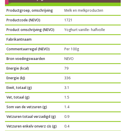
Productgroep, omschrijving
Melk en melkproducten
Productcode (NEVO)
1721
Product omschrijving (NEVO)
Yoghurt vanille- halfvolle
Fabrikantnaam
Commentaarregel (NEVO)
Per 100g
Bron voedingswaarden
NEVO
Energie (kcal)
79
Energie (kJ)
336
Eiwit, totaal (g)
3.1
Vet, totaal (g)
1.5
Som van de vetzuren (g)
1.4
Vetzuren totaal verzadigd (g)
0.9
Vetzuren enkelv onverz cis (g)
0.4