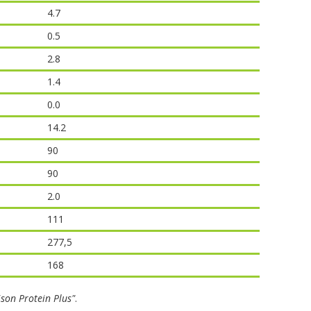
4.7
0.5
2.8
1.4
0.0
14.2
90
90
2.0
111
277,5
168
ison Protein Plus"
.