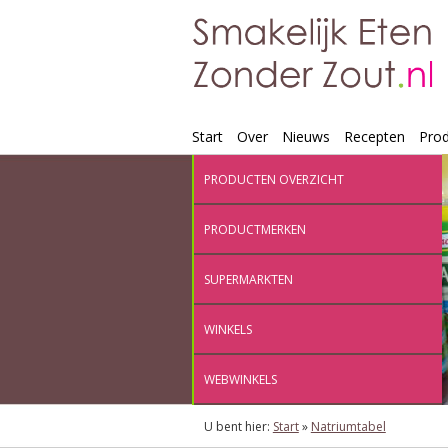
Start
Over
Nieuws
Recepten
Pro
PRODUCTEN OVERZICHT
PRODUCTMERKEN
SUPERMARKTEN
WINKELS
WEBWINKELS
U bent hier:
Start
»
Natriumtabel