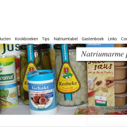
ducten
Kookboeken
Tips
Natriumtabel
Gastenboek
Links
Co