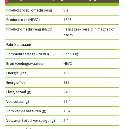
Productgroep, omschrijving
Vis
Productcode (NEVO)
1625
Product omschrijving (NEVO)
Paling zee- bereid in magnetron
z toev
Fabrikantnaam
Commentaarregel (NEVO)
Per 100g
Bron voedingswaarden
NEVO
Energie (kcal)
199
Energie (kJ)
832
Eiwit, totaal (g)
24.3
Vet, totaal (g)
11.4
Som van de vetzuren (g)
10.4
Vetzuren totaal verzadigd (g)
2.4