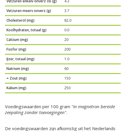
Vetzuren enkelv onverz cis (g)
4.3
Vetzuren meerv onverz (g)
3.7
Cholesterol (mg)
82.0
Koolhydraten, totaal (g)
0.0
Calcium (mg)
20
Fosfor (mg)
200
IJzer, totaal (mg)
1.0
Natrium (mg)
60
= Zout (mg)
150
Kalium (mg)
250
Voedingswaarden per 100 gram
"In magnetron bereide
zeepaling zonder toevoegingen"
.
De voedingswaarden zijn afkomstig uit het Nederlands