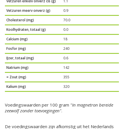
Vetzuren enkelv onverz cis (g)
1.1
Vetzuren meerv onverz (g)
0.9
Cholesterol (mg)
70.0
Koolhydraten, totaal (g)
0.0
Calcium (mg)
18
Fosfor (mg)
240
IJzer, totaal (mg)
0.6
Natrium (mg)
142
= Zout (mg)
355
Kalium (mg)
320
Voedingswaarden per 100 gram
"In magnetron bereide
zeewolf zonder toevoegingen"
.
De voedingswaarden zijn afkomstig uit het Nederlands