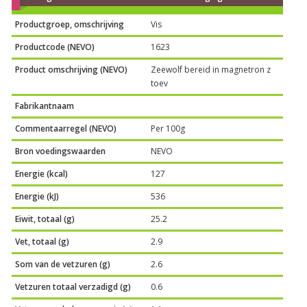
Productgroep, omschrijving
Vis
Productcode (NEVO)
1623
Product omschrijving (NEVO)
Zeewolf bereid in magnetron z
toev
Fabrikantnaam
Commentaarregel (NEVO)
Per 100g
Bron voedingswaarden
NEVO
Energie (kcal)
127
Energie (kJ)
536
Eiwit, totaal (g)
25.2
Vet, totaal (g)
2.9
Som van de vetzuren (g)
2.6
Vetzuren totaal verzadigd (g)
0.6