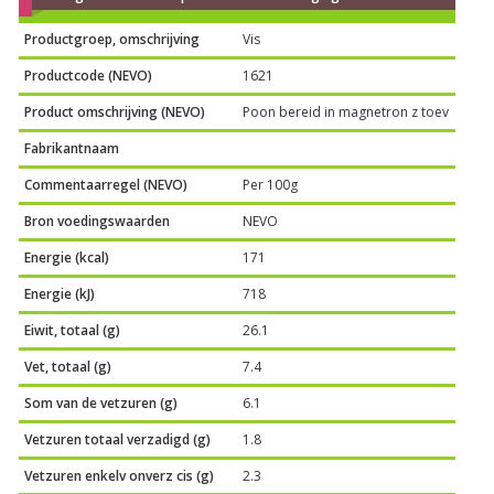
Productgroep, omschrijving
Vis
Productcode (NEVO)
1621
Product omschrijving (NEVO)
Poon bereid in magnetron z toev
Fabrikantnaam
Commentaarregel (NEVO)
Per 100g
Bron voedingswaarden
NEVO
Energie (kcal)
171
Energie (kJ)
718
Eiwit, totaal (g)
26.1
Vet, totaal (g)
7.4
Som van de vetzuren (g)
6.1
Vetzuren totaal verzadigd (g)
1.8
Vetzuren enkelv onverz cis (g)
2.3