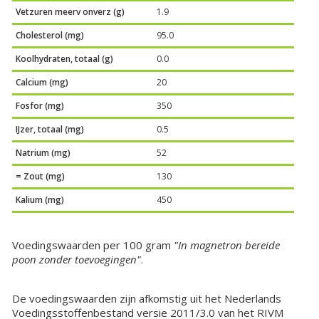
Vetzuren meerv onverz (g)
1.9
Cholesterol (mg)
95.0
Koolhydraten, totaal (g)
0.0
Calcium (mg)
20
Fosfor (mg)
350
IJzer, totaal (mg)
0.5
Natrium (mg)
52
= Zout (mg)
130
Kalium (mg)
450
Voedingswaarden per 100 gram
"In magnetron bereide
poon zonder toevoegingen"
.
De voedingswaarden zijn afkomstig uit het Nederlands
Voedingsstoffenbestand versie 2011/3.0 van het RIVM