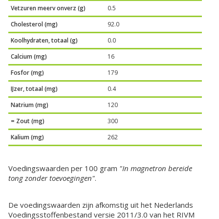
Vetzuren meerv onverz (g)
0.5
Cholesterol (mg)
92.0
Koolhydraten, totaal (g)
0.0
Calcium (mg)
16
Fosfor (mg)
179
IJzer, totaal (mg)
0.4
Natrium (mg)
120
= Zout (mg)
300
Kalium (mg)
262
Voedingswaarden per 100 gram
"In magnetron bereide
tong zonder toevoegingen"
.
De voedingswaarden zijn afkomstig uit het Nederlands
Voedingsstoffenbestand versie 2011/3.0 van het RIVM