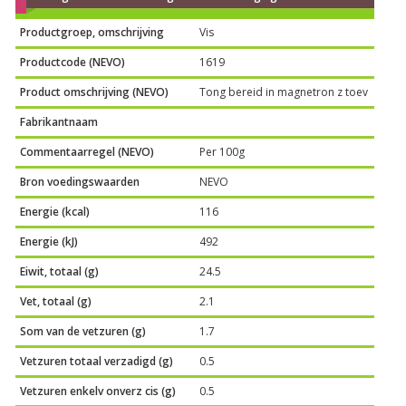
Productgroep, omschrijving
Vis
Productcode (NEVO)
1619
Product omschrijving (NEVO)
Tong bereid in magnetron z toev
Fabrikantnaam
Commentaarregel (NEVO)
Per 100g
Bron voedingswaarden
NEVO
Energie (kcal)
116
Energie (kJ)
492
Eiwit, totaal (g)
24.5
Vet, totaal (g)
2.1
Som van de vetzuren (g)
1.7
Vetzuren totaal verzadigd (g)
0.5
Vetzuren enkelv onverz cis (g)
0.5