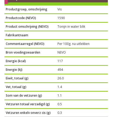
Productgroep, omschrijving
Vis
Productcode (NEVO)
1590
Product omschrijving (NEVO)
Tonijn in water blik
Fabrikantnaam
Commentaarregel (NEVO)
Per 100g. na uitlekken
Bron voedingswaarden
NEVO
Energie (kcal)
117
Energie (kJ)
494
Eiwit, totaal (g)
26.0
Vet, totaal (g)
1.4
Som van de vetzuren (g)
1.1
Vetzuren totaal verzadigd (g)
0.5
Vetzuren enkelv onverz cis (g)
0.3