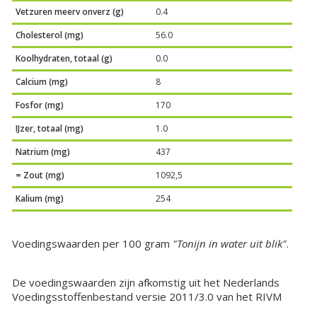
Vetzuren meerv onverz (g)
0.4
Cholesterol (mg)
56.0
Koolhydraten, totaal (g)
0.0
Calcium (mg)
8
Fosfor (mg)
170
IJzer, totaal (mg)
1.0
Natrium (mg)
437
= Zout (mg)
1092,5
Kalium (mg)
254
Voedingswaarden per 100 gram
"Tonijn in water uit blik"
.
De voedingswaarden zijn afkomstig uit het Nederlands
Voedingsstoffenbestand versie 2011/3.0 van het RIVM