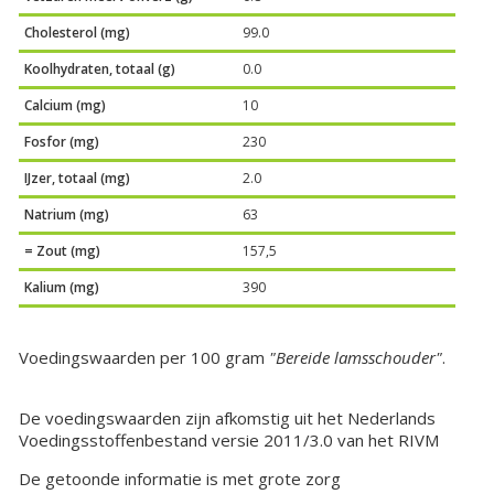
Cholesterol (mg)
99.0
Koolhydraten, totaal (g)
0.0
Calcium (mg)
10
Fosfor (mg)
230
IJzer, totaal (mg)
2.0
Natrium (mg)
63
= Zout (mg)
157,5
Kalium (mg)
390
Voedingswaarden per 100 gram
"Bereide lamsschouder"
.
De voedingswaarden zijn afkomstig uit het Nederlands
Voedingsstoffenbestand versie 2011/3.0 van het RIVM
De getoonde informatie is met grote zorg