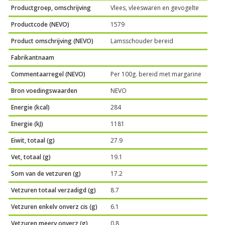
Productgroep, omschrijving
Vlees, vleeswaren en gevogelte
Productcode (NEVO)
1579
Product omschrijving (NEVO)
Lamsschouder bereid
Fabrikantnaam
Commentaarregel (NEVO)
Per 100g. bereid met margarine
Bron voedingswaarden
NEVO
Energie (kcal)
284
Energie (kJ)
1181
Eiwit, totaal (g)
27.9
Vet, totaal (g)
19.1
Som van de vetzuren (g)
17.2
Vetzuren totaal verzadigd (g)
8.7
Vetzuren enkelv onverz cis (g)
6.1
Vetzuren meerv onverz (g)
0.8