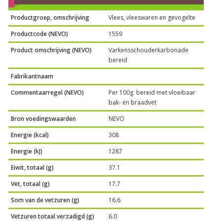
Productgroep, omschrijving
Vlees, vleeswaren en gevogelte
Productcode (NEVO)
1559
Product omschrijving (NEVO)
Varkensschouderkarbonade
bereid
Fabrikantnaam
Commentaarregel (NEVO)
Per 100g. bereid met vloeibaar
bak- en braadvet
Bron voedingswaarden
NEVO
Energie (kcal)
308
Energie (kJ)
1287
Eiwit, totaal (g)
37.1
Vet, totaal (g)
17.7
Som van de vetzuren (g)
16.6
Vetzuren totaal verzadigd (g)
6.0