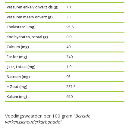
Vetzuren enkelv onverz cis (g)
7.1
Vetzuren meerv onverz (g)
3.3
Cholesterol (mg)
95.6
Koolhydraten, totaal (g)
0.0
Calcium (mg)
40
Fosfor (mg)
340
IJzer, totaal (mg)
1.9
Natrium (mg)
95
= Zout (mg)
237,5
Kalium (mg)
650
Voedingswaarden per 100 gram
"Bereide
varkensschouderkarbonade"
.