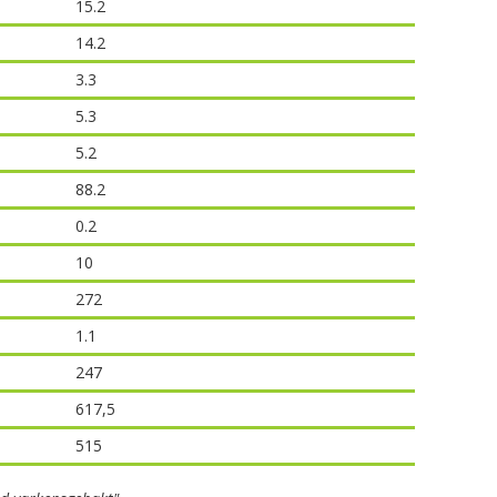
15.2
14.2
3.3
5.3
5.2
88.2
0.2
10
272
1.1
247
617,5
515