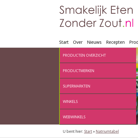
Start
Over
Nieuws
Recepten
Pro
PRODUCTEN OVERZICHT
PRODUCTMERKEN
SUPERMARKTEN
WINKELS
WEBWINKELS
U bent hier:
Start
»
Natriumtabel