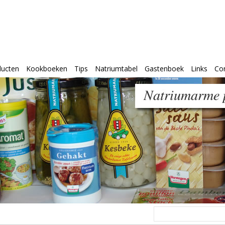
ducten
Kookboeken
Tips
Natriumtabel
Gastenboek
Links
Co