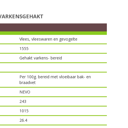
 VARKENSGEHAKT
Vlees, vleeswaren en gevogelte
1555
Gehakt varkens- bereid
Per 100g. bereid met vloeibaar bak- en
braadvet
NEVO
243
1015
26.4