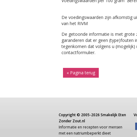
Voedingswaarden per 100 gram
"Bere
De voedingswaarden zijn afkomstig ui
van het RIVM
De getoonde informatie is met grote
garanderen dat er geen (type)fouten i
tegenkomen dat volgens u (mogelijk) ni
contactformulier.
« Pagina terug
Copyright ©
2005-2026
Smakelijk Eten
V
Zonder Zout.nl
Informatie
en recepten voor
mensen
met een
natriumbeperkt dieet