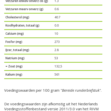
Vetzuren enkelv onverz cis (g)
1.3
Vetzuren meerv onverz (g)
0.6
Cholesterol (mg)
40.7
Koolhydraten, totaal (g)
0.0
Calcium (mg)
10
Fosfor (mg)
273
IJzer, totaal (mg)
2.8
Natrium (mg)
53
= Zout (mg)
132,5
Kalium (mg)
561
Voedingswaarden per 100 gram
"Bereide runderbiefstuk"
.
De voedingswaarden zijn afkomstig uit het Nederlands
Voedingsstoffenbestand versie 2011/3.0 van het RIVM