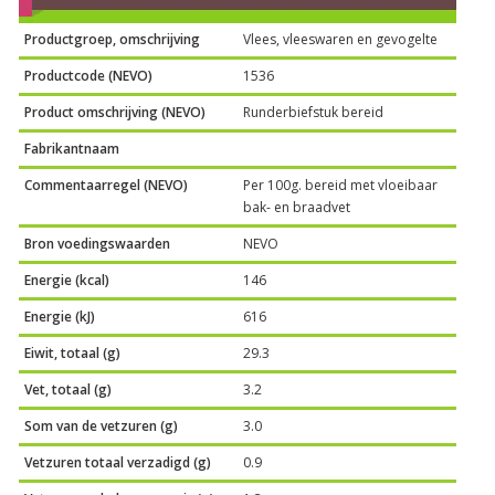
Productgroep, omschrijving
Vlees, vleeswaren en gevogelte
Productcode (NEVO)
1536
Product omschrijving (NEVO)
Runderbiefstuk bereid
Fabrikantnaam
Commentaarregel (NEVO)
Per 100g. bereid met vloeibaar
bak- en braadvet
Bron voedingswaarden
NEVO
Energie (kcal)
146
Energie (kJ)
616
Eiwit, totaal (g)
29.3
Vet, totaal (g)
3.2
Som van de vetzuren (g)
3.0
Vetzuren totaal verzadigd (g)
0.9