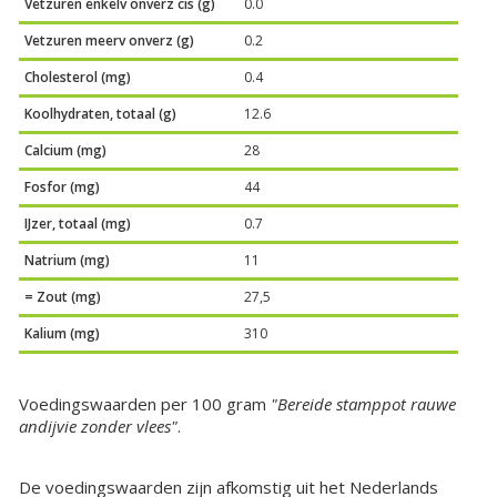
Vetzuren enkelv onverz cis (g)
0.0
Vetzuren meerv onverz (g)
0.2
Cholesterol (mg)
0.4
Koolhydraten, totaal (g)
12.6
Calcium (mg)
28
Fosfor (mg)
44
IJzer, totaal (mg)
0.7
Natrium (mg)
11
= Zout (mg)
27,5
Kalium (mg)
310
Voedingswaarden per 100 gram
"Bereide stamppot rauwe
andijvie zonder vlees"
.
De voedingswaarden zijn afkomstig uit het Nederlands