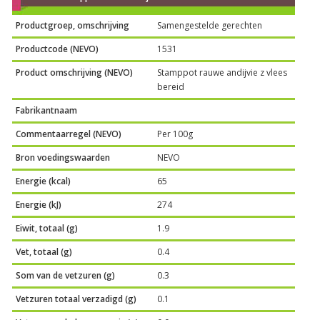
Productgroep, omschrijving
Samengestelde gerechten
Productcode (NEVO)
1531
Product omschrijving (NEVO)
Stamppot rauwe andijvie z vlees
bereid
Fabrikantnaam
Commentaarregel (NEVO)
Per 100g
Bron voedingswaarden
NEVO
Energie (kcal)
65
Energie (kJ)
274
Eiwit, totaal (g)
1.9
Vet, totaal (g)
0.4
Som van de vetzuren (g)
0.3
Vetzuren totaal verzadigd (g)
0.1