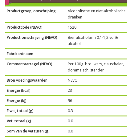
Productgroep, omschrijving
Alcoholische en niet-alcoholische
dranken
Productcode (NEVO)
1520
Product omschrijving (NEVO)
Bier alcoholarm 0,1-1,2 vol%
alcohol
Fabrikantnaam
Commentaarregel (NEVO)
Per 100g. brouwers, clausthaler,
dommelsch, stender
Bron voedingswaarden
NEVO
Energie (kcal)
23
Energie (kJ)
96
Eiwit, totaal (g)
0.3
Vet, totaal (g)
0.0
Som van de vetzuren (g)
0.0