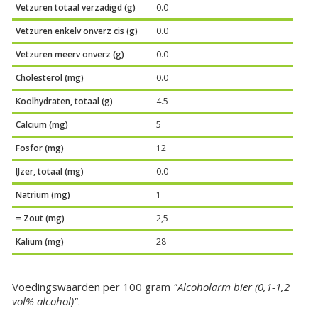
Vetzuren totaal verzadigd (g)
0.0
Vetzuren enkelv onverz cis (g)
0.0
Vetzuren meerv onverz (g)
0.0
Cholesterol (mg)
0.0
Koolhydraten, totaal (g)
4.5
Calcium (mg)
5
Fosfor (mg)
12
IJzer, totaal (mg)
0.0
Natrium (mg)
1
= Zout (mg)
2,5
Kalium (mg)
28
Voedingswaarden per 100 gram
"Alcoholarm bier (0,1-1,2
vol% alcohol)"
.