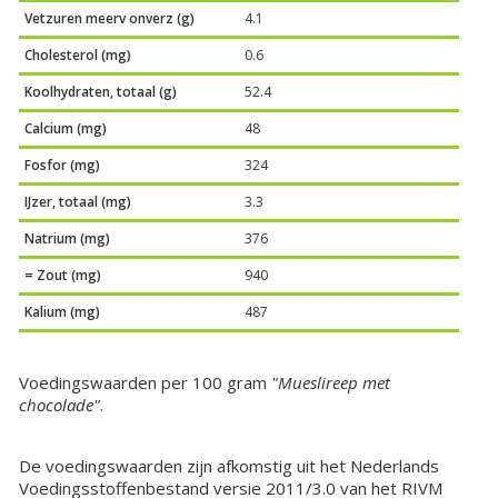
Vetzuren meerv onverz (g)
4.1
Cholesterol (mg)
0.6
Koolhydraten, totaal (g)
52.4
Calcium (mg)
48
Fosfor (mg)
324
IJzer, totaal (mg)
3.3
Natrium (mg)
376
= Zout (mg)
940
Kalium (mg)
487
Voedingswaarden per 100 gram
"Mueslireep met
chocolade"
.
De voedingswaarden zijn afkomstig uit het Nederlands
Voedingsstoffenbestand versie 2011/3.0 van het RIVM