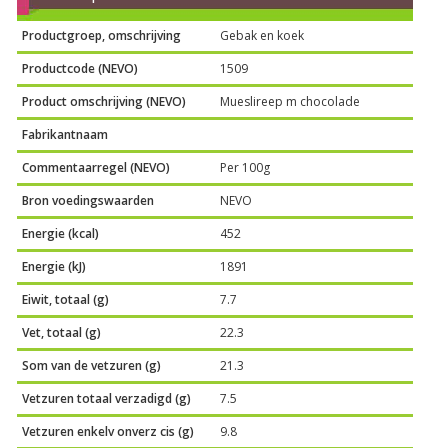
Productgroep, omschrijving
Gebak en koek
Productcode (NEVO)
1509
Product omschrijving (NEVO)
Mueslireep m chocolade
Fabrikantnaam
Commentaarregel (NEVO)
Per 100g
Bron voedingswaarden
NEVO
Energie (kcal)
452
Energie (kJ)
1891
Eiwit, totaal (g)
7.7
Vet, totaal (g)
22.3
Som van de vetzuren (g)
21.3
Vetzuren totaal verzadigd (g)
7.5
Vetzuren enkelv onverz cis (g)
9.8