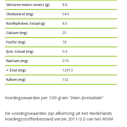
Vetzuren meerv onverz (g)
8.8
Cholesterol (mg)
54.5
Koolhydraten, totaal (g)
8.5
Calcium (mg)
25
Fosfor (mg)
76
IJzer, totaal (mg)
0.4
Natrium (mg)
519
= Zout (mg)
1297,5
Kalium (mg)
132
Voedingswaarden per 100 gram
"Ham-/preisalade"
.
De voedingswaarden zijn afkomstig uit het Nederlands
Voedingsstoffenbestand versie 2011/3.0 van het RIVM