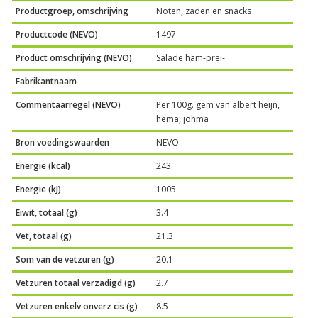
Productgroep, omschrijving
Noten, zaden en snacks
Productcode (NEVO)
1497
Product omschrijving (NEVO)
Salade ham-prei-
Fabrikantnaam
Commentaarregel (NEVO)
Per 100g. gem van albert heijn,
hema, johma
Bron voedingswaarden
NEVO
Energie (kcal)
243
Energie (kJ)
1005
Eiwit, totaal (g)
3.4
Vet, totaal (g)
21.3
Som van de vetzuren (g)
20.1
Vetzuren totaal verzadigd (g)
2.7
Vetzuren enkelv onverz cis (g)
8.5